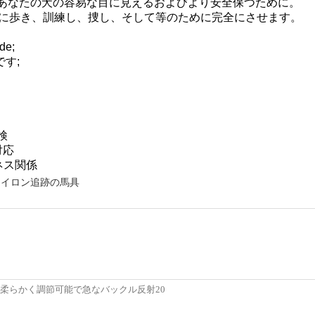
で明るいですあなたの犬の容易な目に見えるおよびより安全保つために。
料:それを毎日に歩き、訓練し、捜し、そして等のために完全にさせます。
e;
です;
検
対応
ビジネス関係
ナイロン追跡の馬具