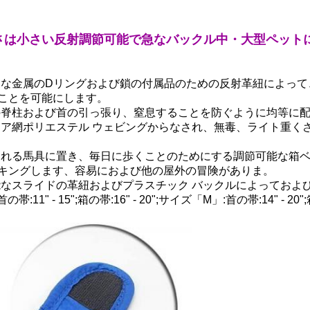
さは小さい反射調節可能で急なバックル中・大型ペット
な金属のDリングおよび鎖の付属品のための反射革紐によって
ことを可能にします。
の脊柱および首の引っ張り、窒息することを防ぐように均等に
ア網ポリエステル ウェビングからなされ、無毒、ライト重く
られる馬具に置き、毎日に歩くことのためにする調節可能な箱
キングします、容易におよび他の屋外の冒険がありま。
なスライドの革紐およびプラスチック バックルによっておよ
15";箱の帯:16" - 20";サイズ「M」:首の帯:14" - 20";箱の帯