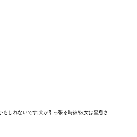
くかもしれないです;犬が引っ張る時彼/彼女は窒息さ