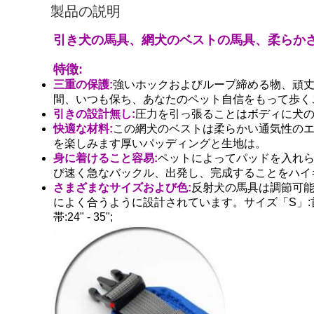
製品の説明
引き犬の馬具、網犬のベストの馬具、柔らか
特徴:
三重の保護:
強いホックおよびループ締める物、頑丈
間、いつも保ち、あなたのペット自信をもって歩く
引きの設計無し:
圧力を引っ張ることはボディに犬
快適な材料:
この網犬のベストは柔らかい通気性のエ
を楽しみます厚いパッディングと生地は。
身に着けること容易:
ペットによってパッドを入れ
び速く急なバックル、出発し、完成することをハイ
さまざまなサイズおよび色:
反射犬の馬具は調節可能
によく合うように設計されています。サイズ「S」:首の帯:11" - 
帯:24" - 35";