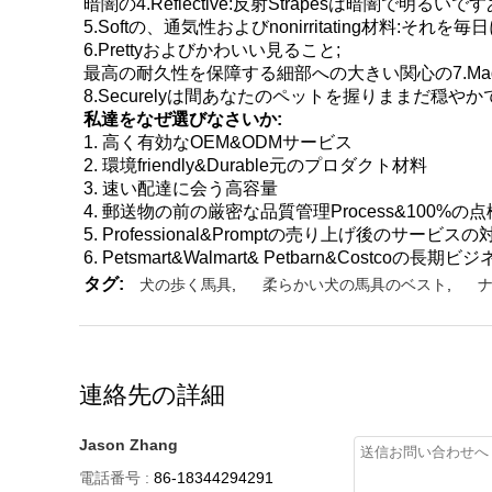
暗闇の4.Reflective:反射Strapesは暗闇
5.Softの、通気性およびnonirritating材
6.Prettyおよびかわいい見ること;
最高の耐久性を保障する細部への大きい関心の7.Mad
8.Securelyは間あなたのペットを握りままだ穏やか
私達をなぜ選びなさいか:
1. 高く有効なOEM&ODMサービス
2. 環境friendly&Durable元のプロダクト材料
3. 速い配達に会う高容量
4. 郵送物の前の厳密な品質管理Process&100%の点
5. Professional&Promptの売り上げ後のサービスの
6. Petsmart&Walmart& Petbarn&Costcoの長期
タグ:
犬の歩く馬具
,
柔らかい犬の馬具のベスト
,
連絡先の詳細
Jason Zhang
電話番号 :
86-18344294291