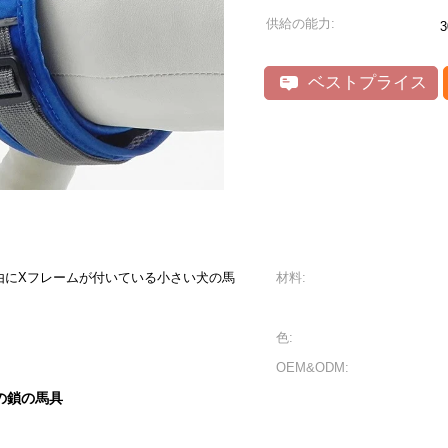
供給の能力:
3
ベストプライス
由にXフレームが付いている小さい犬の馬
材料:
色:
OEM&ODM:
の鎖の馬具