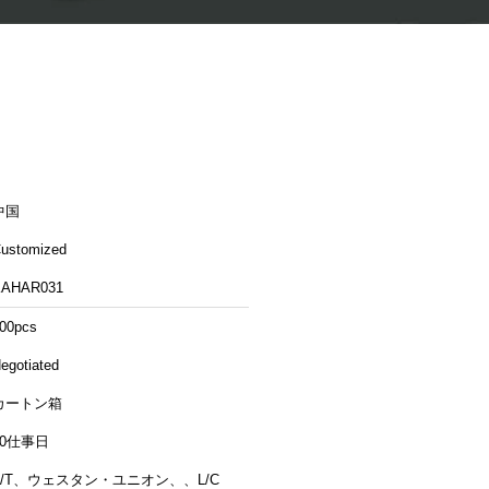
中国
ustomized
KAHAR031
00pcs
egotiated
カートン箱
10仕事日
T/T、ウェスタン・ユニオン、、L/C