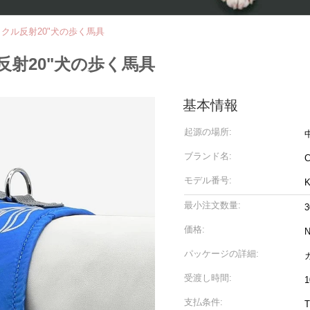
クル反射20"犬の歩く馬具
射20"犬の歩く馬具
基本情報
起源の場所:
ブランド名:
C
モデル番号:
最小注文数量:
3
価格:
N
パッケージの詳細:
受渡し時間:
支払条件: