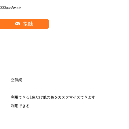
000pcs/week
接触
空気網
利用できる1色だけ他の色をカスタマイズできます
利用できる