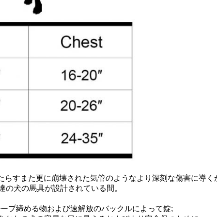
題をもたらすまた更に崩壊された気管のようなより深刻な傷害に導
達の犬の馬具が設計されている間。
びループ締める物および速解放のバックルによって錠;