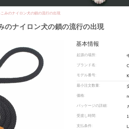
みこみのナイロン犬の鎖の流行の出現
みのナイロン犬の鎖の流行の出現
基本情報
起源の場所:
ブランド名:
C
モデル番号:
K
最小注文数量:
価格:
n
パッケージの詳細:
受渡し時間:
支払条件: