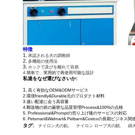
特徴
1.
承認される犬の調教師
2.
多機能の使用法
3.
ホックで及びを離れて容易
4.
簡単で、実用的で再使用可能な設計
私達をなぜ選びなさいか:
1.
高く有効なOEM&ODMサービス
2.環境friendly&Durable元のプロダクト材料
3.速い配達に会う高容量
4.郵送物の前の厳密な品質管理Process&100%の点検
5. Professional&Promptの売り上げ後のサービスの対応
6. Petsmart&Walmart& Petbarn&Costcoの長期ビジネス関
タグ:
ナイロン犬の鉛
,
ナイロン ロープ犬の鎖
,
綿