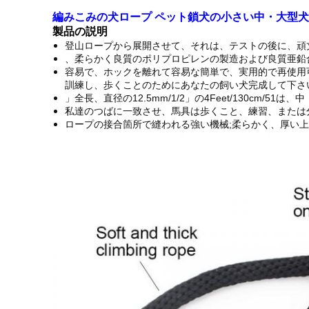
編みこみの犬ロープ ペット鎖犬の小さい中・大型
製品の説明
登山ロープから展開させて、それは、テストの後に、頑丈
、柔らかく良質のポリプロピレンの製造および良質亜鉛
容易で、ホックを離れて容易な簡単で、実用的で再使用可
訓練し、歩くことのためにあなたの飼い犬完成して下さ
」全長、直径の12.5mm/1/2」の4Feet/130cm/5
私達のつばに一致させ、馬具は歩くこと、練習、または
ロープの接合箇所で縫われる強い機械;柔らかく、厚い上昇