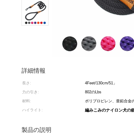
詳細情報
長さ:
4Feet/130cm/51」
力の引き:
802のLbs
材料:
ポリプロピレン、亜鉛合金
ハイライト:
編みこみのナイロン犬の鎖、
製品の説明