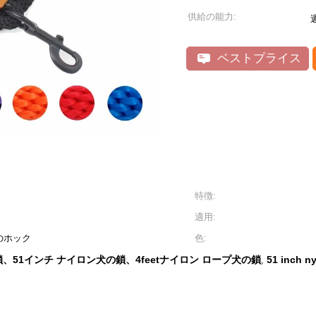
供給の能力:
ベストプライス
特徴:
適用:
のホック
色:
51インチ ナイロン犬の鎖、4feetナイロン ロープ犬の鎖
51 inch n
,