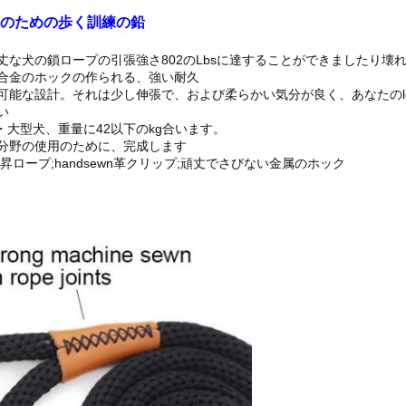
犬のための歩く訓練の鉛
な犬の鎖ロープの引張強さ802のLbsに達することができましたり壊
合金のホックの作られる、強い耐久
能な設計。それは少し伸張で、および柔らかい気分が良く、あなたのlea
い
1は、中・大型犬、重量に42以下のkg合います。
分野の使用のために、完成します
ロープ;handsewn革クリップ;頑丈でさびない金属のホック