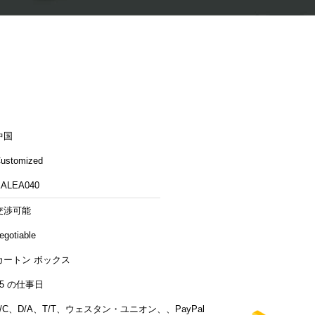
中国
ustomized
ALEA040
交渉可能
egotiable
カートン ボックス
15 の仕事日
L/C、D/A、T/T、ウェスタン・ユニオン、、PayPal