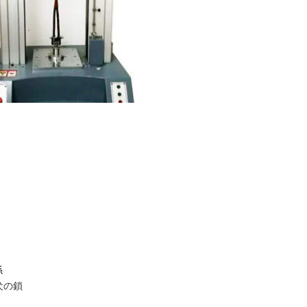
係
犬の鎖